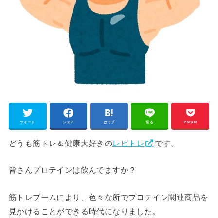
ツイート
シェア
はてブ
送る
Pocket
どうも筋トレ＆健康大好きの
レピトレ
です。
皆さんプロテインは飲んでますか？
筋トレブームにより、色々な所でプロテイン関連商品を
見かけることができる時代になりました。